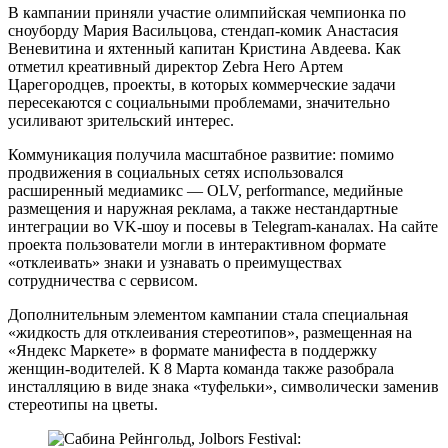
В кампании приняли участие олимпийская чемпионка по
сноуборду Мария Васильцова, стендап-комик Анастасия
Веневитина и яхтенный капитан Кристина Авдеева. Как
отметил креативный директор Zebra Hero Артем
Царегородцев, проекты, в которых коммерческие задачи
пересекаются с социальными проблемами, значительно
усиливают зрительский интерес.
Коммуникация получила масштабное развитие: помимо
продвижения в социальных сетях использовался
расширенный медиамикс — OLV, performance, медийные
размещения и наружная реклама, а также нестандартные
интеграции во VK-шоу и посевы в Telegram-каналах. На сайте
проекта пользователи могли в интерактивном формате
«отклеивать» знаки и узнавать о преимуществах
сотрудничества с сервисом.
Дополнительным элементом кампании стала специальная
«жидкость для отклеивания стереотипов», размещенная на
«Яндекс Маркете» в формате манифеста в поддержку
женщин-водителей. К 8 Марта команда также разобрала
инсталляцию в виде знака «туфельки», символически заменив
стереотипы на цветы.