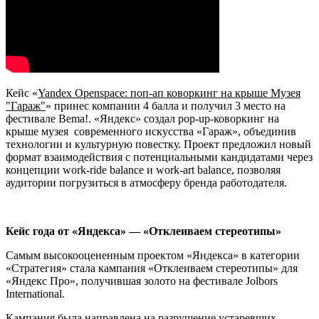
Кейс «
Yandex Openspace: поп-ап коворкинг на крыше Музея
"Гараж"
» принес компании 4 балла и получил 3 место на
фестивале Bema!. «Яндекс» создал pop-up-коворкинг на
крыше музея современного искусства «Гараж», объединив
технологии и культурную повестку. Проект предложил новый
формат взаимодействия с потенциальными кандидатами через
концепции work-ride balance и work-art balance, позволяя
аудитории погрузиться в атмосферу бренда работодателя.
Кейс года от «Яндекса» — «Отклеиваем стереотипы»
Самым высокооцененным проектом «Яндекса» в категории
«Стратегия» стала кампания «Отклеиваем стереотипы» для
«Яндекс Про», получившая золото на фестивале Jolbors
International.
Кампания была направлена на разрушение устаревших