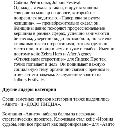
Сабина Рейнгольд, Jolbors Festival:
Однажды я ехала в такси, и другая машина
совершила маневр на дороге, который не
понравился водителю. «Наверняка за рулем
женщина», — пренебрежительно сказал он.
Женщины давно покоряют профессиональные
вершины в разных сферах, успешно занимаются
бизнесом, уверенно водят автомобили, но все еще
сталкиваются со стереотипами, что им где-то не
место или, что они в чем-то хуже и слабее. Именно
поэтому кейс Zebra Hero и After Agency
«Отклеиваем стереотипы» для Яндекс Про так
точно попадает в цель. Он поднимает важную
социальную тему, органично связан с брендом и
отвечает его задачам. Заслуженное золото на
Jolbors Festival».
Другие лидеры категории
Среди заметных игроков категории также выделились
«Авито» и «ДОДО ПИЦЦА».
Компания «Авито» набрала баллы за несколько
стратегических проектов. Ключевым стал кейс «
Ирония
судьбы, или все пройдёт как забронировано
» для «Авито