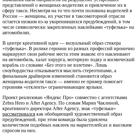
представлений о женщинах-водителях и привлечение их в
сферу такси. Несмотря на то что почти половина водителей в
России — женщины, их участие в таксомоторной отрасли
остается низким из-за укоренившихся предубеждений, в том
числе символически закрепленных наклейками «туфелька» на
автомобилях.
В центре креативной идеи — визуальный образ стикера
«туфелька». В ролике героини из разных профессий иронично
маркируют свои рабочие места этим знаком: его наклеивают
на автомобиль, халат хирурга, моторную лодку и космический
корабль со словами «Без этого не взлетим». Лишь
сноубордистка отказывается мыслить стереотипами, а
финальным драйвером изменений становится образ
женщины-водителя такси — именно ее пример помогает
героиням «отклеить» ограничивающие ярлыки.
Проект реализован «Яндекс Про» совместно с агентствами
Zebra Hero и After Agency. По словам Марии Чаклиной,
креативного директора After Agency, знак «туфельки»
рассматривался
как обобщающий художественный образ
предубеждений, при этом команда была удивлена
количеством подобных наклеек на маркетплейсах и высоким
спросом на них.