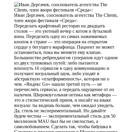
Иван Дергачев, сооснователь агентства The Clients,
член жюри фестиваля «Среда»:
Переделать крафтовый ресторан на двадцать
столов — это уютный вечер с котом и бутылкой
вина. Переделать одну из самых нажимаемых
кнопок в стране — это операция на открытом
сердце у бегущего марафонца. Пациент не может
остановиться, пока вы меняете ему клапан.
Большинство ребрендингов суперапов идут одним
из двух тупиковых путей: либо пытаются
впихнуть 16 сервисов в одну коммуникацию и
получают визуальный шум, либо уходят в
абстрактную «платформенность», которая ни о
чем. «Яндекс Go» нашли третий путь — не
перечислять сервисы, а передать ощущение от их
наличия. Широкоугольная оптика как метафора —
это и стилистический прием, и инсайт на языке
визуала: ты видишь больше, чем ожидал увидеть.
Да, стиль не экспериментальный. Но давайте
будем честны — экспериментальный стиль для 50
миллионов MAU был бы не смелостью, а
самолюбованием. Сделать так, чтобы бабушка в
Саратове и продакт-менеджер в Москве одинаково