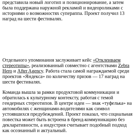
представила новый логотип и позиционирование, а затем
была поддержана наружной рекламой и видеороликами с
историями о возможностях супераппа. Проект получил 13
наград на шести фестивалях.
Отдельного упоминания заслуживает кейс
«Отклеиваем
стереотипы»
, реализованный совместно с агентствами
Zebra
Hero
и
After Agency
. Работа стала самой награждаемой среди
проектов «Яндекса» по количеству призов — 17 наград на
шести фестивалях.
Команда вышла за рамки продуктовой коммуникации и
обратилась к культурному контексту, работая с темой
гендерных стереотипов. В центре идеи — знак «туфелька» на
автомобилях с женщинами-водителями как символ
устоявшихся предубеждений. Проект показал, что социальная
повестка может быть встроена в бренд-коммуникацию без
декларативности, а индустрия считывает подобный подход
как осознанный и актуальный.