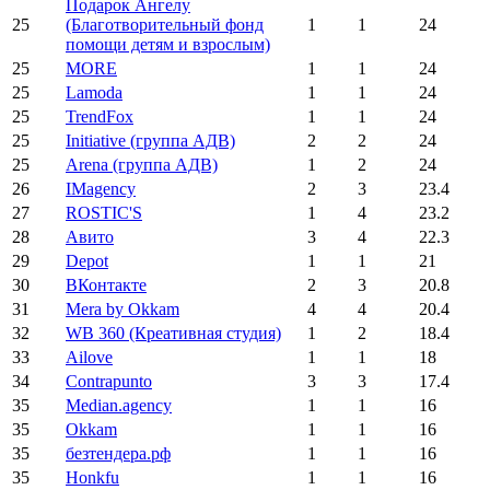
Подарок Ангелу
25
(Благотворительный фонд
1
1
24
помощи детям и взрослым)
25
MORE
1
1
24
25
Lamoda
1
1
24
25
TrendFox
1
1
24
25
Initiative (группа АДВ)
2
2
24
25
Arena (группа АДВ)
1
2
24
26
IMagency
2
3
23.4
27
ROSTIC'S
1
4
23.2
28
Авито
3
4
22.3
29
Depot
1
1
21
30
ВКонтакте
2
3
20.8
31
Mera by Okkam
4
4
20.4
32
WB 360 (Креативная студия)
1
2
18.4
33
Ailove
1
1
18
34
Contrapunto
3
3
17.4
35
Median.agency
1
1
16
35
Okkam
1
1
16
35
безтендера.рф
1
1
16
35
Honkfu
1
1
16