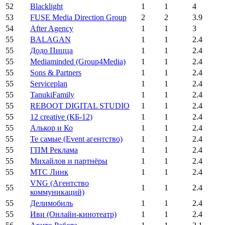
52
Blacklight
1
1
4
53
FUSE Media Direction Group
2
2
3.9
54
After Agency
1
1
3
55
BALAGAN
1
1
2.4
55
Додо Пицца
1
1
2.4
55
Mediaminded (Group4Media)
1
1
2.4
55
Sons & Partners
1
1
2.4
55
Serviceplan
1
1
2.4
55
TanukiFamily
1
1
2.4
55
REBOOT DIGITAL STUDIO
1
1
2.4
55
12 creative (КБ-12)
1
1
2.4
55
Алькор и Ко
1
1
2.4
55
Те самые (Event агентство)
1
1
2.4
55
ГПМ Реклама
1
1
2.4
55
Михайлов и партнёры
1
1
2.4
55
МТС Линк
1
1
2.4
VNG (Агентство
55
1
1
2.4
коммуникаций)
55
Делимобиль
1
1
2.4
55
Иви (Онлайн-кинотеатр)
1
1
2.4