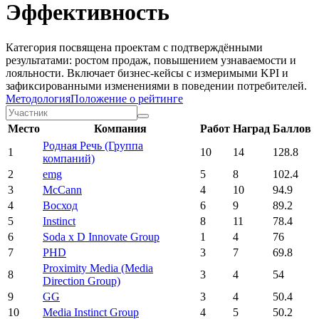
Эффективность
Категория посвящена проектам с подтверждёнными
результатами: ростом продаж, повышением узнаваемости и
лояльности. Включает бизнес-кейсы с измеримыми KPI и
зафиксированными изменениями в поведении потребителей.
Методология
Положение о рейтинге
Место
Компания
Работ
Наград
Баллов
Родная Речь (Группа
1
10
14
128.8
компаний)
2
emg
5
8
102.4
3
McCann
4
10
94.9
4
Восход
6
9
89.2
5
Instinct
8
11
78.4
6
Soda x D Innovate Group
1
4
76
7
PHD
3
7
69.8
Proximity Media (Media
8
3
4
54
Direction Group)
9
GG
3
4
50.4
10
Media Instinct Group
4
5
50.2