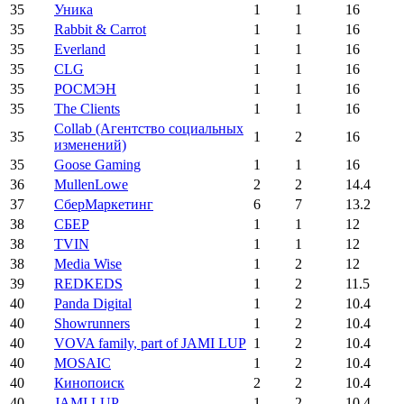
35
Уника
1
1
16
35
Rabbit & Carrot
1
1
16
35
Everland
1
1
16
35
CLG
1
1
16
35
РОСМЭН
1
1
16
35
The Clients
1
1
16
Collab (Агентство социальных
35
1
2
16
изменений)
35
Goose Gaming
1
1
16
36
MullenLowe
2
2
14.4
37
СберМаркетинг
6
7
13.2
38
СБЕР
1
1
12
38
TVIN
1
1
12
38
Media Wise
1
2
12
39
REDKEDS
1
2
11.5
40
Panda Digital
1
2
10.4
40
Showrunners
1
2
10.4
40
VOVA family, part of JAMI LUP
1
2
10.4
40
MOSAIC
1
2
10.4
40
Кинопоиск
2
2
10.4
40
JAMI LUP
1
2
10.4