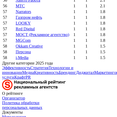
56
Авито Работа
1
1
2.1
56
МТС
1
1
2.1
57
Narrators
1
1
1.8
57
Газпром нефть
1
1
1.8
57
LOOKY
1
1
1.8
57
Red Digital
1
1
1.8
57
МОСТ (Рекламное агентство)
1
1
1.8
57
MGCom
1
1
1.8
58
Okkam Creative
1
1
1.5
58
Персона
1
1
1.5
58
i-Media
1
1
1.5
Другие категории 2025 года
Эффективность
Стратегия
Технологии и
инновации
Медиа
Креативность
Брендинг
Диджитал
Маркетинго
услуги
Крафт
PR
О рейтинге
Организатор
Политика обработки
персональных данных
Документы
Методология