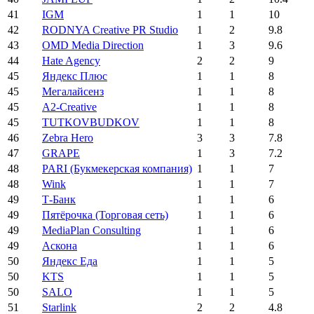
41
IGM
1
1
10
42
RODNYA Creative PR Studio
1
2
9.8
43
OMD Media Direction
1
3
9.6
44
Hate Agency
2
2
9
45
Яндекс Плюс
1
1
8
45
Мегалайсенз
1
1
8
45
А2-Creative
1
1
8
45
TUTKOVBUDKOV
1
1
8
46
Zebra Hero
3
3
7.8
47
GRAPE
1
3
7.2
48
PARI (Букмекерская компания)
1
1
7
48
Wink
1
1
7
49
Т-Банк
1
1
6
49
Пятёрочка (Торговая сеть)
1
1
6
49
MediaPlan Consulting
1
1
6
49
Аскона
1
1
6
50
Яндекс Еда
1
1
5
50
KTS
1
1
5
50
SALO
1
1
5
51
Starlink
2
2
4.8