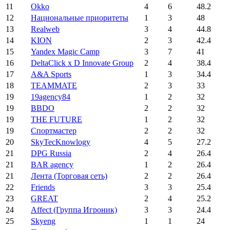
11
Okko
4
6
48.2
12
Национальные приоритеты
1
3
48
13
Realweb
3
4
44.8
14
KION
2
3
42.4
15
Yandex Magic Camp
3
7
41
16
DeltaClick x D Innovate Group
2
4
38.4
17
A&A Sports
1
3
34.4
18
TEAMMATE
2
3
33
19
19agency84
1
2
32
19
BBDO
2
2
32
19
THE FUTURE
1
2
32
19
Спортмастер
2
2
32
20
SkyTecKnowlogy
4
5
27.2
21
DPG Russia
2
4
26.4
21
BAR аgency
1
2
26.4
21
Лента (Торговая сеть)
2
2
26.4
22
Friends
3
3
25.4
23
GREAT
2
4
25.2
24
Affect (Группа Игроник)
3
3
24.4
25
Skyeng
1
1
24