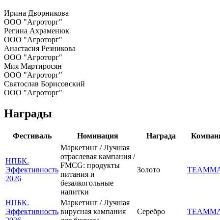
Ирина Дворникова
ООО "Агроторг"
Регина Ахраменюк
ООО "Агроторг"
Анастасия Резникова
ООО "Агроторг"
Мия Мартиросян
ООО "Агроторг"
Святослав Борисовский
ООО "Агроторг"
Награды
Фестиваль
Номинация
Награда
Компан
Маркетинг / Лучшая
отраслевая кампания /
НПБК.
FMCG: продукты
Эффективность
Золото
TEAMM
питания и
2026
безалкогольные
напитки
НПБК.
Маркетинг / Лучшая
Эффективность
вирусная кампания
Серебро
TEAMM