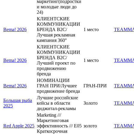
маркетинг(подростки
и молодые люди до
24)
КЛИЕНТСКИЕ
КОММУНИКАЦИИ
Bema! 2026
БРЕНДА B2C/
1 место
TEAMM
Лучшая рекламная
кампания 360°
КЛИЕНТСКИЕ
КОММУНИКАЦИИ
БРЕНДА B2C/
Bema! 2026
1 место
TEAMM
Лучший проект по
продвижению
бренда
НОМИНАЦИИ
Bema! 2026
ГРАН ПРИ/Лучшее
ГРАН-ПРИ
TEAMM
продвижение бренда
Лучшие российские
Большая рыба
кейсы в области
Золото
TEAMM
2025
диджитал-рекламы
Marketing ///
Маркетинговая
Red Apple 2025
эффективность /// E05
золото
TEAMM
Краткосрочная