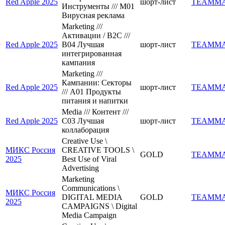
Red Apple 2025
шорт-лист
TEAMM
Инструменты /// M01
Вирусная реклама
Marketing ///
Активации / B2C ///
Red Apple 2025
B04 Лучшая
шорт-лист
TEAMM
интегрированная
кампания
Marketing ///
Кампании: Секторы
Red Apple 2025
шорт-лист
TEAMM
/// A01 Продукты
питания и напитки
Media /// Контент ///
Red Apple 2025
C03 Лучшая
шорт-лист
TEAMM
коллаборация
Creative Use \
МИКС Россия
CREATIVE TOOLS \
GOLD
TEAMM
2025
Best Use of Viral
Advertising
Marketing
Communications \
МИКС Россия
DIGITAL MEDIA
GOLD
TEAMM
2025
CAMPAIGNS \ Digital
Media Campaign