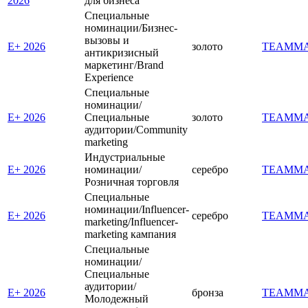
2026
для бизнеса
Специальные
номинации/Бизнес-
вызовы и
E+ 2026
золото
TEAMM
антикризисный
маркетинг/Brand
Experience
Специальные
номинации/
E+ 2026
Специальные
золото
TEAMM
аудитории/Community
marketing
Индустриальные
E+ 2026
номинации/
серебро
TEAMM
Розничная торговля
Специальные
номинации/Influencer-
E+ 2026
серебро
TEAMM
marketing/Influencer-
marketing кампания
Специальные
номинации/
Специальные
аудитории/
E+ 2026
бронза
TEAMM
Молодежный