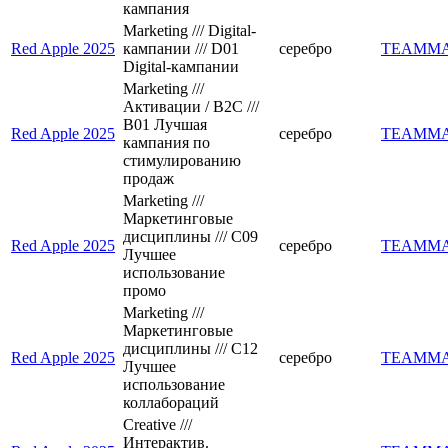
кампания
Marketing /// Digital-
Red Apple 2025
кампании /// D01
серебро
TEAMM
Digital-кампании
Marketing ///
Активации / B2C ///
B01 Лучшая
Red Apple 2025
серебро
TEAMM
кампания по
стимулированию
продаж
Marketing ///
Маркетинговые
дисциплины /// C09
Red Apple 2025
серебро
TEAMM
Лучшее
использование
промо
Marketing ///
Маркетинговые
дисциплины /// C12
Red Apple 2025
серебро
TEAMM
Лучшее
использование
коллабораций
Creative ///
Интерактив.