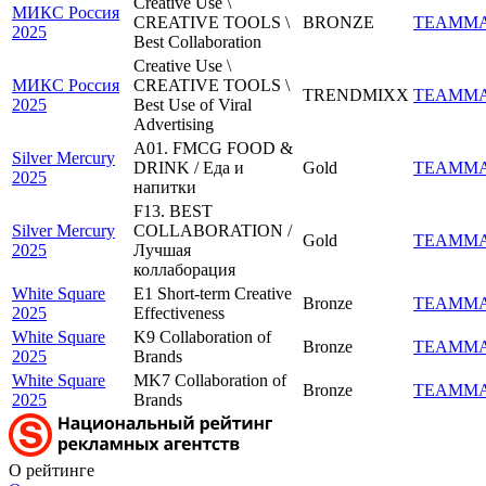
Creative Use \
МИКС Россия
CREATIVE TOOLS \
BRONZE
TEAMM
2025
Best Collaboration
Creative Use \
МИКС Россия
CREATIVE TOOLS \
TRENDMIXX
TEAMM
2025
Best Use of Viral
Advertising
A01. FMCG FOOD &
Silver Mercury
DRINK / Еда и
Gold
TEAMM
2025
напитки
F13. BEST
Silver Mercury
COLLABORATION /
Gold
TEAMM
2025
Лучшая
коллаборация
White Square
E1 Short-term Creative
Bronze
TEAMM
2025
Effectiveness
White Square
K9 Collaboration of
Bronze
TEAMM
2025
Brands
White Square
MK7 Collaboration of
Bronze
TEAMM
2025
Brands
О рейтинге