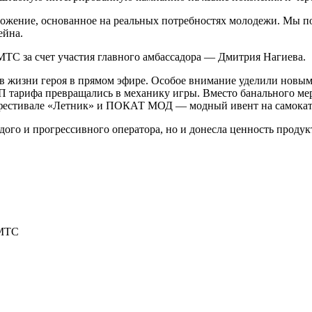
ожение, основанное на реальных потребностях молодежи. Мы по
ейна.
 МТС за счет участия главного амбассадора — Дмитрия Нагиева.
 в жизни героя в прямом эфире. Особое внимание уделили новы
П тарифа превращались в механику игры. Вместо банального мер
а фестивале «Летник» и ПОКАТ МОД — модный ивент на самока
ого и прогрессивного оператора, но и донесла ценность продук
 МТС