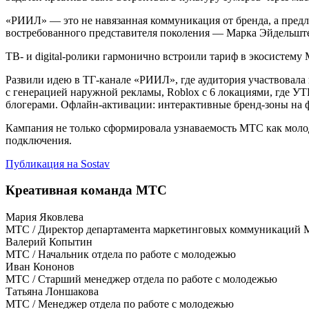
«РИИЛ» — это не навязанная коммуникация от бренда, а предл
востребованного представителя поколения — Марка Эйдельшт
ТВ- и digital-ролики гармонично встроили тариф в экосистему
Развили идею в TГ-канале «РИИЛ», где аудитория участвовала
с генерацией наружной рекламы, Roblox с 6 локациями, где УТ
блогерами. Офлайн-активации: интерактивные бренд-зоны н
Кампания не только сформировала узнаваемость МТС как молод
подключения.
Публикация на Sostav
Креативная команда МТС
Мария Яковлева
МТС / Директор департамента маркетинговых коммуникаций
Валерий Копытин
МТС / Начальник отдела по работе с молодежью
Иван Кононов
МТС / Старший менеджер отдела по работе с молодежью
Татьяна Лоншакова
МТС / Менеджер отдела по работе с молодежью