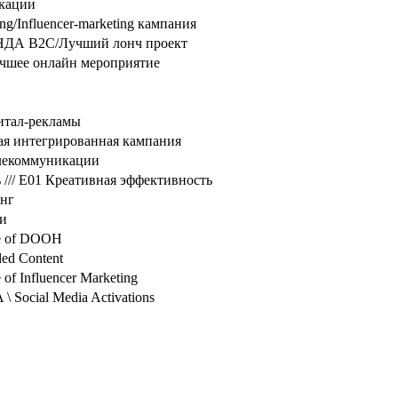
икации
g/Influencer-marketing кампания
 B2C/Лучший лонч проект
ее онлайн мероприятие
житал-рекламы
чшая интегрированная кампания
Телекоммуникации
ь /// E01 Креативная эффективность
инг
ии
se of DOOH
ded Content
of Influencer Marketing
 Social Media Activations