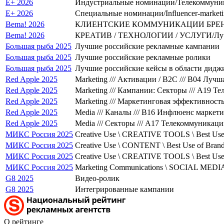
E+ 2026
Индустриальные номинации/Телекоммун
E+ 2026
Специальные номинации/Influencer-marketin
Bema! 2026
КЛИЕНТСКИЕ КОММУНИКАЦИИ БРЕНДА
Bema! 2026
КРЕАТИВ / ТЕХНОЛОГИИ / УСЛУГИ/Лучш
Большая рыба 2025
Лучшие российские рекламные кампании
Большая рыба 2025
Лучшие российские рекламные ролики
Большая рыба 2025
Лучшие российские кейсы в области дид
Red Apple 2025
Marketing /// Активации / B2C /// B04 Лу
Red Apple 2025
Marketing /// Кампании: Секторы /// A19 
Red Apple 2025
Marketing /// Маркетинговая эффективност
Red Apple 2025
Media /// Каналы /// B16 Инфлюенс маркет
Red Apple 2025
Media /// Секторы /// A17 Телекоммуникац
МИКС Россия 2025
Creative Use \ CREATIVE TOOLS \ Best U
МИКС Россия 2025
Creative Use \ CONTENT \ Best Use of Bran
МИКС Россия 2025
Creative Use \ CREATIVE TOOLS \ Best Use 
МИКС Россия 2025
Marketing Communications \ SOCIAL MEDIA \
G8 2025
Видео-ролик
G8 2025
Интегрированные кампании
О рейтинге