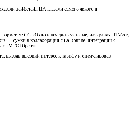
казали лайфстайл ЦА глазами самого яркого и
м форматам: CG «Окно в вечеринку» на медиаэкранах, ТГ-боту
ча — сумки в коллаборации с La Routine, интеграции с
тах «МТС Юрент».
та, вызвав высокий интерес к тарифу и стимулировав