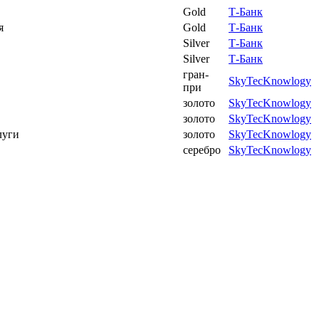
Gold
Т-Банк
ия
Gold
Т-Банк
Silver
Т-Банк
Silver
Т-Банк
гран-
SkyTecKnowlogy
при
золото
SkyTecKnowlogy
золото
SkyTecKnowlogy
луги
золото
SkyTecKnowlogy
серебро
SkyTecKnowlogy