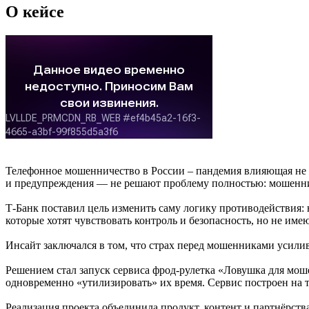
О кейсе
Телефонное мошенничество в России – пандемия влияющая не т
и предупреждения — не решают проблему полностью: мошенни
Т-Банк поставил цель изменить саму логику противодействия:
которые хотят чувствовать контроль и безопасность, но не им
Инсайт заключался в том, что страх перед мошенниками усилив
Решением стал запуск сервиса фрод-рулетка «Ловушка для мош
одновременно «утилизировать» их время. Сервис построен на 
Реализация проекта объединила продукт, контент и партнёрс