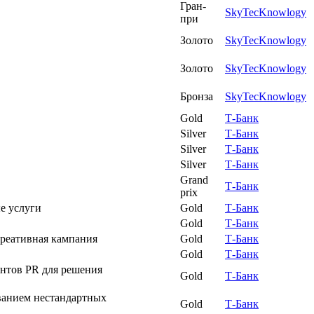
Гран-
SkyTecKnowlogy
при
Золото
SkyTecKnowlogy
Золото
SkyTecKnowlogy
Бронза
SkyTecKnowlogy
Gold
Т-Банк
Silver
Т-Банк
Silver
Т-Банк
Silver
Т-Банк
Grand
Т-Банк
prix
е услуги
Gold
Т-Банк
Gold
Т-Банк
реативная кампания
Gold
Т-Банк
Gold
Т-Банк
тов PR для решения
Gold
Т-Банк
анием нестандартных
Gold
Т-Банк