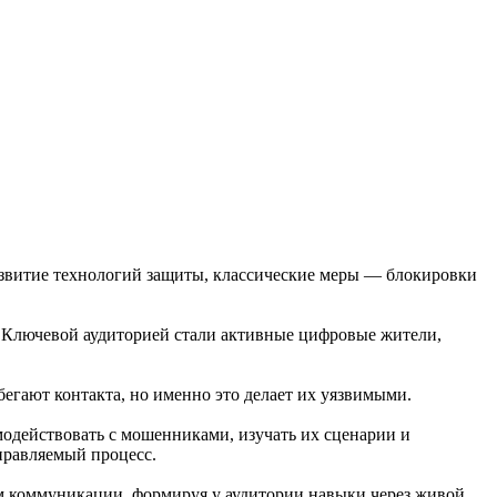
азвитие технологий защиты, классические меры — блокировки
к. Ключевой аудиторией стали активные цифровые жители,
бегают контакта, но именно это делает их уязвимыми.
модействовать с мошенниками, изучать их сценарии и
правляемый процесс.
ом коммуникации, формируя у аудитории навыки через живой