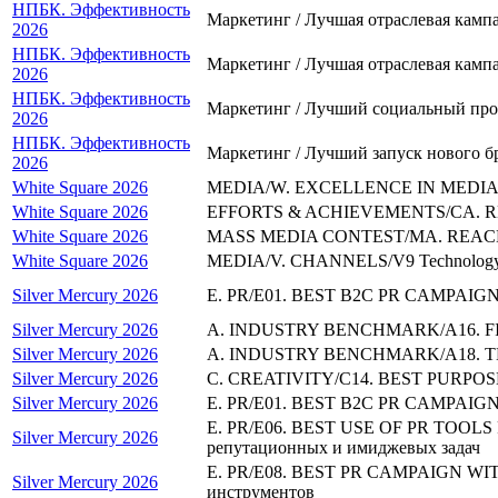
НПБК. Эффективность
Маркетинг / Лучшая отраслевая камп
2026
НПБК. Эффективность
Маркетинг / Лучшая отраслевая камп
2026
НПБК. Эффективность
Маркетинг / Лучший социальный про
2026
НПБК. Эффективность
Маркетинг / Лучший запуск нового б
2026
White Square 2026
MEDIA/W. EXCELLENCE IN MEDIA/W3
White Square 2026
EFFORTS & ACHIEVEMENTS/CA. 
White Square 2026
MASS MEDIA CONTEST/MA. REAC
White Square 2026
MEDIA/V. CHANNELS/V9 Technolog
Silver Mercury 2026
E. PR/E01. BEST B2C PR CAMPAIGN
Silver Mercury 2026
A. INDUSTRY BENCHMARK/A16. FIN
Silver Mercury 2026
A. INDUSTRY BENCHMARK/A18. TE
Silver Mercury 2026
C. CREATIVITY/C14. BEST PURPOSE
Silver Mercury 2026
E. PR/E01. BEST B2C PR CAMPAIGN
E. PR/E06. BEST USE OF PR TOOLS 
Silver Mercury 2026
репутационных и имиджевых задач
E. PR/E08. BEST PR CAMPAIGN WIT
Silver Mercury 2026
инструментов