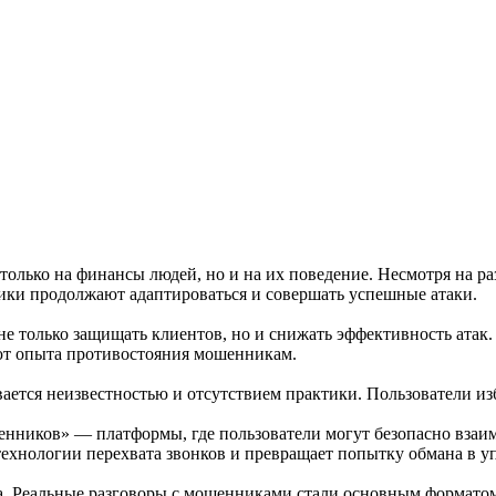
олько на финансы людей, но и на их поведение. Несмотря на р
ки продолжают адаптироваться и совершать успешные атаки.
 не только защищать клиентов, но и снижать эффективность ата
еют опыта противостояния мошенникам.
ается неизвестностью и отсутствием практики. Пользователи из
енников» — платформы, где пользователи могут безопасно взаи
технологии перехвата звонков и превращает попытку обмана в у
тва. Реальные разговоры с мошенниками стали основным формат