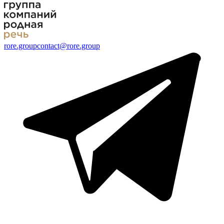
rore.group
contact@rore.group