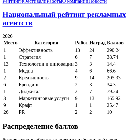
Рейтинги
Фестивали
Работы
О компании
Новости
Национальный рейтинг рекламных
агентств
2026
Место
Категория
Работ
Наград
Баллов
1
Эффективность
13
24
290.24
1
Стратегия
6
7
38.74
13
Технологии и инновации
3
3
14.4
1
Медиа
4
6
66.6
2
Креативность
9
14
205.33
6
Брендинг
2
3
34.3
1
Диджитал
2
7
79.24
3
Маркетинговые услуги
9
13
165.92
9
Крафт
1
1
25.47
26
PR
2
2
10
Распределение баллов
Респределение общего количества набранных баллов