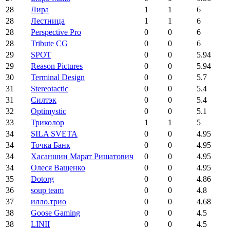
28
Лира
1
1
6
28
Лестница
1
1
6
28
Perspective Pro
0
0
6
28
Tribute CG
0
0
6
29
SPOT
0
0
5.94
29
Reason Pictures
0
0
5.94
30
Terminal Design
0
0
5.7
31
Stereotactic
0
0
5.4
31
Силтэк
0
0
5.4
32
Optimystic
0
0
5.1
33
Триколор
1
1
5
34
SILA SVETA
0
0
4.95
34
Точка Банк
0
0
4.95
34
Хасаншин Марат Ришатович
0
0
4.95
34
Олеся Ващенко
0
0
4.95
35
Dotorg
0
0
4.86
36
soup team
0
0
4.8
37
илло.трио
0
0
4.68
38
Goose Gaming
0
0
4.5
38
LINII
0
0
4.5