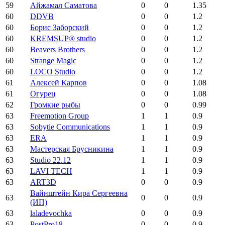
59
Айжамал Саматова
0
0
1.35
60
DDVB
0
0
1.2
60
Борис Заборский
0
0
1.2
60
KREMSUP® studio
0
0
1.2
60
Beavers Brothers
0
0
1.2
60
Strange Magic
0
0
1.2
60
LOCO Studio
0
0
1.2
61
Алексей Карпов
0
0
1.08
61
Огурец
0
0
1.08
62
Громкие рыбы
0
0
0.99
63
Freemotion Group
1
1
0.9
63
Sobytie Communications
1
1
0.9
63
ERA
1
1
0.9
63
Мастерская Брусникина
1
1
0.9
63
Studio 22.12
1
1
0.9
63
LAVI TECH
1
1
0.9
63
ART3D
0
0
0.9
Вайнштейн Кира Сергеевна
63
0
0
0.9
(ИП)
63
laladevochka
0
0
0.9
63
PostPro18
0
0
0.9