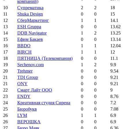
компаний)
10
Супрематика
2
2
18
11
Shuka Design
0
0
15
12
СберМаркетинг
1
1
14.1
13
ESH Gruppa
0
0
13.62
14
DDB Navigator
1
2
13.25
15
Ефим Бакаев
0
0
13.14
16
BBDO
1
1
12.04
17
BIRCH
1
1
12
18
ПЯТНИЦА (Телекомпания)
0
0
11.1
19
Sechenov.com
1
2
9.9
20
Trehmer
0
0
9.54
21
TDI Group
0
0
9.21
21
ONY
0
0
9.21
22
Смарт Лайт ООО
0
0
9
23
ENDY
0
0
8.76
24
Креативная студия Сирена
0
0
7.2
25
Бюробукв
0
0
7.08
26
LYM
1
1
6.9
26
ВЕРОШКА
0
0
6.9
27
Бюро Маяк
0
0
6.36