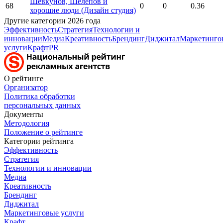
Шевкунов, Шелепов и
68
0
0
0.36
хорошие люди (Дизайн студия)
Другие категории 2026 года
Эффективность
Стратегия
Технологии и
инновации
Медиа
Креативность
Брендинг
Диджитал
Маркетинго
услуги
Крафт
PR
О рейтинге
Организатор
Политика обработки
персональных данных
Документы
Методология
Положение о рейтинге
Категории рейтинга
Эффективность
Стратегия
Технологии и инновации
Медиа
Креативность
Брендинг
Диджитал
Маркетинговые услуги
Крафт