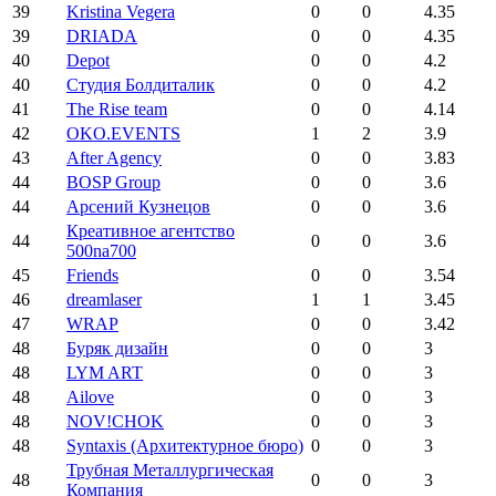
39
Kristina Vegera
0
0
4.35
39
DRIADA
0
0
4.35
40
Depot
0
0
4.2
40
Студия Болдиталик
0
0
4.2
41
The Rise team
0
0
4.14
42
OKO.EVENTS
1
2
3.9
43
After Agency
0
0
3.83
44
BOSP Group
0
0
3.6
44
Арсений Кузнецов
0
0
3.6
Креативное агентство
44
0
0
3.6
500na700
45
Friends
0
0
3.54
46
dreamlaser
1
1
3.45
47
WRAP
0
0
3.42
48
Буряк дизайн
0
0
3
48
LYM ART
0
0
3
48
Ailove
0
0
3
48
NOV!CHOK
0
0
3
48
Syntaxis (Архитектурное бюро)
0
0
3
Трубная Металлургическая
48
0
0
3
Компания