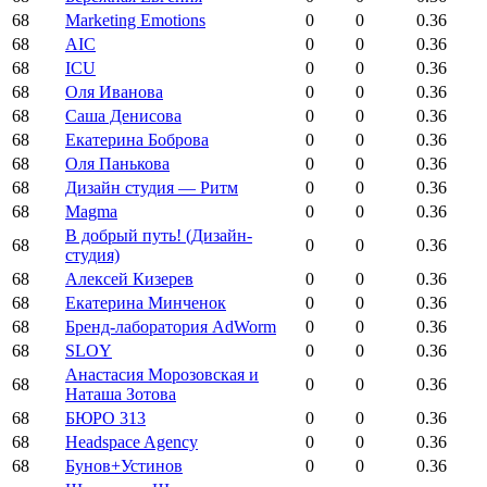
68
Marketing Emotions
0
0
0.36
68
AIC
0
0
0.36
68
ICU
0
0
0.36
68
Оля Иванова
0
0
0.36
68
Саша Денисова
0
0
0.36
68
Екатерина Боброва
0
0
0.36
68
Оля Панькова
0
0
0.36
68
Дизайн студия — Ритм
0
0
0.36
68
Magma
0
0
0.36
В добрый путь! (Дизайн-
68
0
0
0.36
студия)
68
Алексей Кизерев
0
0
0.36
68
Екатерина Минченок
0
0
0.36
68
Бренд-лаборатория AdWorm
0
0
0.36
68
SLOY
0
0
0.36
Анастасия Морозовская и
68
0
0
0.36
Наташа Зотова
68
БЮРО 313
0
0
0.36
68
Headspace Agency
0
0
0.36
68
Бунов+Устинов
0
0
0.36