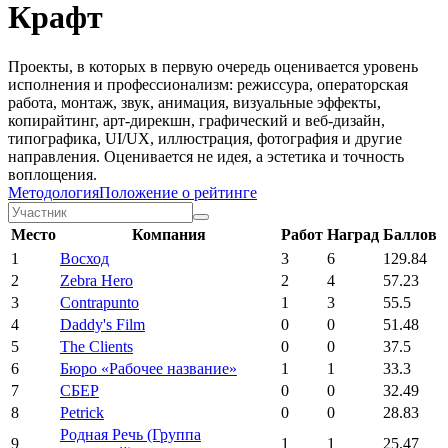
Крафт
Проекты, в которых в первую очередь оценивается уровень
исполнения и профессионализм: режиссура, операторская
работа, монтаж, звук, анимация, визуальные эффекты,
копирайтинг, арт-дирекшн, графический и веб-дизайн,
типографика, UI/UX, иллюстрация, фотография и другие
направления. Оценивается не идея, а эстетика и точность
воплощения.
Методология
Положение о рейтинге
Место
Компания
Работ
Наград
Баллов
1
Восход
3
6
129.84
2
Zebra Hero
2
4
57.23
3
Contrapunto
1
3
55.5
4
Daddy's Film
0
0
51.48
5
The Clients
0
0
37.5
6
Бюро «Рабочее название»
1
1
33.3
7
СБЕР
0
0
32.49
8
Petrick
0
0
28.83
Родная Речь (Группа
9
1
1
25.47