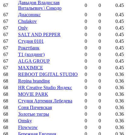
Давыдов Владислав
67
0
0
0.45
Витальевич \ Сикодо
67
Диасоникс
0
0
0.45
67
Chulakov
0
0
0.45
67
Only
0
0
0.45
67
SALT AND PEPPER
0
0
0.45
67
Студия 0101
0
0
0.45
67
Рокетбанк
0
0
0.45
67
Т1 (холдинг)
0
0
0.45
67
ALGA GROUP
0
0
0.45
67
MAXIMICE
0
0
0.45
68
REBOOT DIGITAL STUDIO
0
0
0.36
68
Repina branding
0
0
0.36
68
HR Creative Studio Яндекс
0
0
0.36
68
MOVIE PARK
0
0
0.36
68
Студия Артемия Лебедева
0
0
0.36
68
Соня Пичевская
0
0
0.36
68
Золотые тигры
0
0
0.36
68
Omsky
0
0
0.36
68
Flowwow
0
0
0.36
68
Бережная Евгения
0
0
0.36