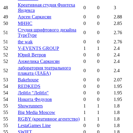
Креативная студия Финтеха
48
0
0
3
Яндекса
49
Арсен Саркисян
0
0
2.88
50
МННС
0
0
2.85
Студия шрифтового дизайна
51
0
0
2.76
TypeType
51
the wak
0
0
2.76
52
V-EVENTS GROUP
1
1
2.4
52
Юрий Ветров
0
0
2.4
52
Анжелика Саркисян
0
0
2.4
лаборатория театрального
52
0
0
2.4
плаката (ЛАБА)
53
Bakehouse
0
0
2.07
54
REDKEDS
0
0
1.95
54
Лейбл "Лейбл"
0
0
1.95
54
Никита Федулов
0
0
1.95
55
Showrunners
1
1
1.8
55
Big Media Moscow
1
1
1.8
55
RGBY (креативное агентство)
1
1
1.8
55
LestaGames Line
0
0
1.8
55
SWIFT
0
0
1.8