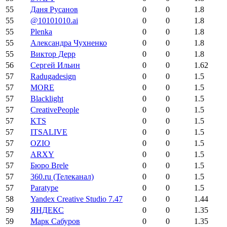
55
Даня Русанов
0
0
1.8
55
@10101010.ai
0
0
1.8
55
Plenka
0
0
1.8
55
Александра Чухненко
0
0
1.8
55
Виктор Дерр
0
0
1.8
56
Сергей Ильин
0
0
1.62
57
Radugadesign
0
0
1.5
57
MORE
0
0
1.5
57
Blacklight
0
0
1.5
57
CreativePeople
0
0
1.5
57
KTS
0
0
1.5
57
ITSALIVE
0
0
1.5
57
OZIO
0
0
1.5
57
ARXY
0
0
1.5
57
Бюро Brele
0
0
1.5
57
360.ru (Телеканал)
0
0
1.5
57
Paratype
0
0
1.5
58
Yandex Creative Studio 7.47
0
0
1.44
59
ЯНДЕКС
0
0
1.35
59
Марк Сабуров
0
0
1.35