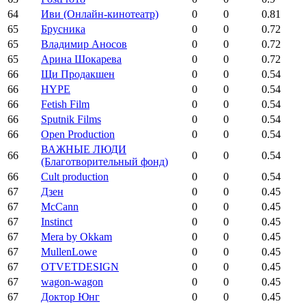
64
Иви (Онлайн-кинотеатр)
0
0
0.81
65
Брусника
0
0
0.72
65
Владимир Аносов
0
0
0.72
65
Арина Шокарева
0
0
0.72
66
Щи Продакшен
0
0
0.54
66
HYPE
0
0
0.54
66
Fetish Film
0
0
0.54
66
Sputnik Films
0
0
0.54
66
Open Production
0
0
0.54
ВАЖНЫЕ ЛЮДИ
66
0
0
0.54
(Благотворительный фонд)
66
Cult production
0
0
0.54
67
Дзен
0
0
0.45
67
McCann
0
0
0.45
67
Instinct
0
0
0.45
67
Mera by Okkam
0
0
0.45
67
MullenLowe
0
0
0.45
67
OTVETDESIGN
0
0
0.45
67
wagon-wagon
0
0
0.45
67
Доктор Юнг
0
0
0.45