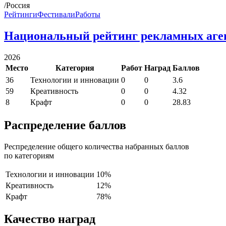
/Россия
Рейтинги
Фестивали
Работы
Национальный рейтинг рекламных аге
2026
Место
Категория
Работ
Наград
Баллов
36
Технологии и инновации
0
0
3.6
59
Креативность
0
0
4.32
8
Крафт
0
0
28.83
Распределение баллов
Респределение общего количества набранных баллов
по категориям
Технологии и инновации
10%
Креативность
12%
Крафт
78%
Качество наград