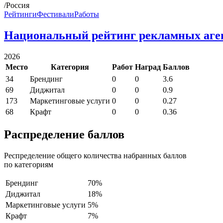
/Россия
Рейтинги
Фестивали
Работы
Национальный рейтинг рекламных аге
2026
Место
Категория
Работ
Наград
Баллов
34
Брендинг
0
0
3.6
69
Диджитал
0
0
0.9
173
Маркетинговые услуги
0
0
0.27
68
Крафт
0
0
0.36
Распределение баллов
Респределение общего количества набранных баллов
по категориям
Брендинг
70%
Диджитал
18%
Маркетинговые услуги
5%
Крафт
7%