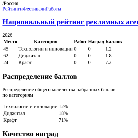
/Россия
Рейтинги
Фестивали
Работы
Национальный рейтинг рекламных аге
2026
Место
Категория
Работ
Наград
Баллов
45
Технологии и инновации
0
0
1.2
62
Диджитал
0
0
1.8
24
Крафт
0
0
7.2
Распределение баллов
Респределение общего количества набранных баллов
по категориям
Технологии и инновации
12%
Диджитал
18%
Крафт
71%
Качество наград