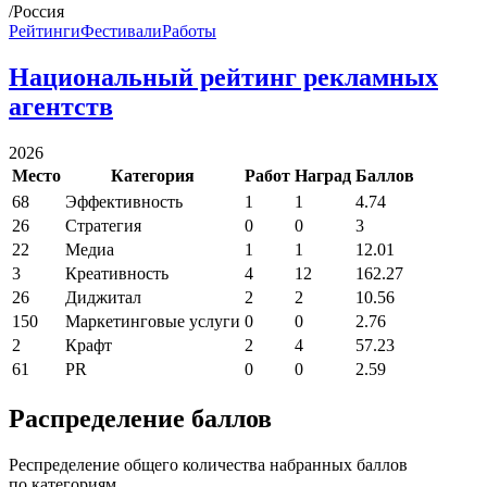
/Россия
Рейтинги
Фестивали
Работы
Национальный рейтинг рекламных
агентств
2026
Место
Категория
Работ
Наград
Баллов
68
Эффективность
1
1
4.74
26
Стратегия
0
0
3
22
Медиа
1
1
12.01
3
Креативность
4
12
162.27
26
Диджитал
2
2
10.56
150
Маркетинговые услуги
0
0
2.76
2
Крафт
2
4
57.23
61
PR
0
0
2.59
Распределение баллов
Респределение общего количества набранных баллов
по категориям