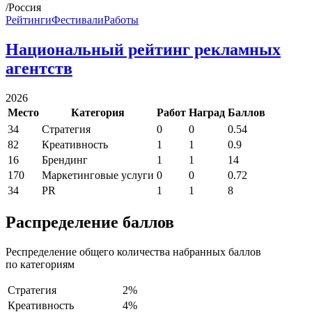
/Россия
Рейтинги
Фестивали
Работы
Национальный рейтинг рекламных
агентств
2026
Место
Категория
Работ
Наград
Баллов
34
Стратегия
0
0
0.54
82
Креативность
1
1
0.9
16
Брендинг
1
1
14
170
Маркетинговые услуги
0
0
0.72
34
PR
1
1
8
Распределение баллов
Респределение общего количества набранных баллов
по категориям
Стратегия
2%
Креативность
4%