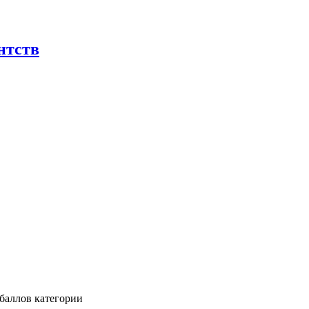
нтств
баллов категории