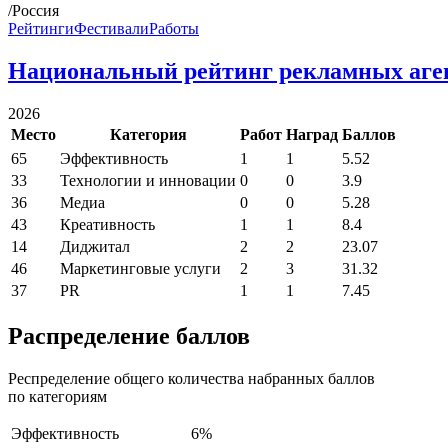
/Россия
Рейтинги
Фестивали
Работы
Национальный рейтинг рекламных аге
2026
Место
Категория
Работ
Наград
Баллов
65
Эффективность
1
1
5.52
33
Технологии и инновации
0
0
3.9
36
Медиа
0
0
5.28
43
Креативность
1
1
8.4
14
Диджитал
2
2
23.07
46
Маркетинговые услуги
2
3
31.32
37
PR
1
1
7.45
Распределение баллов
Респределение общего количества набранных баллов
по категориям
Эффективность
6%