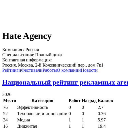
Hate Agency
Компания
/
Россия
Специализация:
Полный цикл
Контактная информация:
Россия,
Москва,
2-й Кожевническиий пер., дом 7к1,
Рейтинги
Фестивали
Работы
О компании
Новости
Национальный рейтинг рекламных аге
2026
Место
Категория
Работ
Наград
Баллов
76
Эффективность
0
0
2.7
52
Технологии и инновации
0
0
0.36
34
Медиа
1
1
5.97
16
Диджитал
1
1
19.4