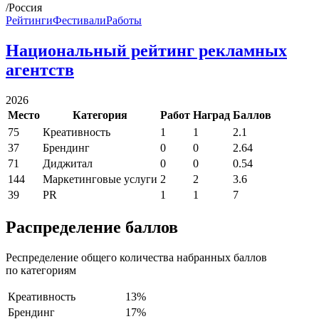
/Россия
Рейтинги
Фестивали
Работы
Национальный рейтинг рекламных
агентств
2026
Место
Категория
Работ
Наград
Баллов
75
Креативность
1
1
2.1
37
Брендинг
0
0
2.64
71
Диджитал
0
0
0.54
144
Маркетинговые услуги
2
2
3.6
39
PR
1
1
7
Распределение баллов
Респределение общего количества набранных баллов
по категориям
Креативность
13%
Брендинг
17%