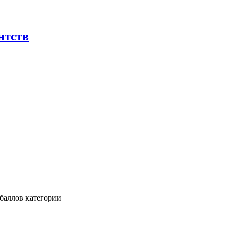
нтств
баллов категории