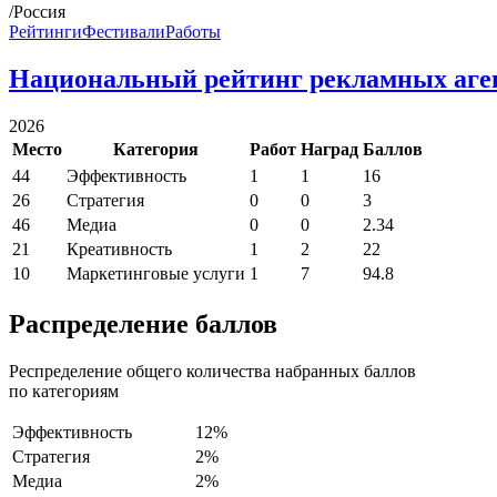
/Россия
Рейтинги
Фестивали
Работы
Национальный рейтинг рекламных аге
2026
Место
Категория
Работ
Наград
Баллов
44
Эффективность
1
1
16
26
Стратегия
0
0
3
46
Медиа
0
0
2.34
21
Креативность
1
2
22
10
Маркетинговые услуги
1
7
94.8
Распределение баллов
Респределение общего количества набранных баллов
по категориям
Эффективность
12%
Стратегия
2%
Медиа
2%