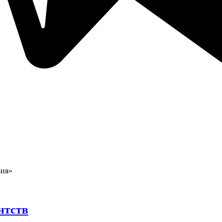
ия»
нтств