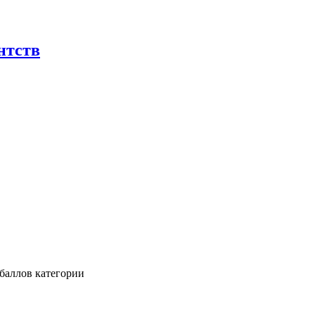
нтств
баллов категории