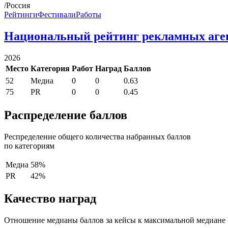
/Россия
Рейтинги
Фестивали
Работы
Национальный рейтинг рекламных аге
2026
Место
Категория
Работ
Наград
Баллов
52
Медиа
0
0
0.63
75
PR
0
0
0.45
Распределение баллов
Респределение общего количества набранных баллов
по категориям
Медиа
58%
PR
42%
Качество наград
Отношение медианы баллов за кейсы к максимальной медиане 