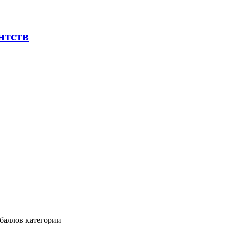
нтств
баллов категории