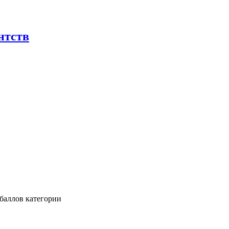
нтств
баллов категории