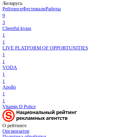
/Беларусь
Рейтинги
Фестивали
Работы
9
3
Cheerful kvass
1
1
LIVE PLATFORM OF OPPORTUNITIES
1
1
VODA
1
1
Apollo
1
1
Vitamin D Police
О рейтинге
Организатор
Политика обработки