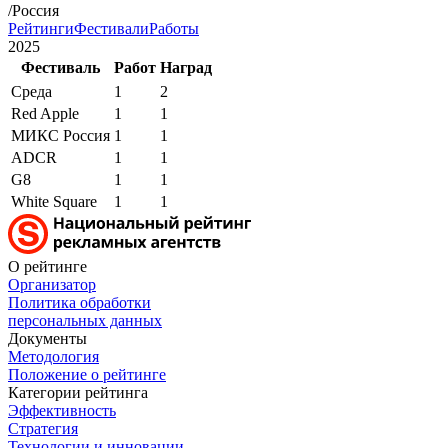
/Россия
Рейтинги
Фестивали
Работы
2025
Фестиваль
Работ
Наград
Среда
1
2
Red Apple
1
1
МИКС Россия
1
1
ADCR
1
1
G8
1
1
White Square
1
1
О рейтинге
Организатор
Политика обработки
персональных данных
Документы
Методология
Положение о рейтинге
Категории рейтинга
Эффективность
Стратегия
Технологии и инновации