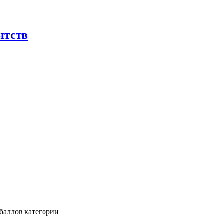
нтств
баллов категории