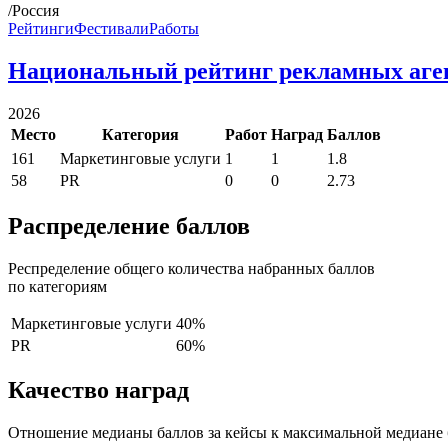
/Россия
Рейтинги
Фестивали
Работы
Национальный рейтинг рекламных аге
2026
Место
Категория
Работ
Наград
Баллов
161
Маркетинговые услуги
1
1
1.8
58
PR
0
0
2.73
Распределение баллов
Респределение общего количества набранных баллов
по категориям
Маркетинговые услуги
40%
PR
60%
Качество наград
Отношение медианы баллов за кейсы к максимальной медиане 