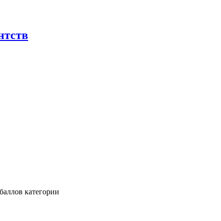
нтств
баллов категории