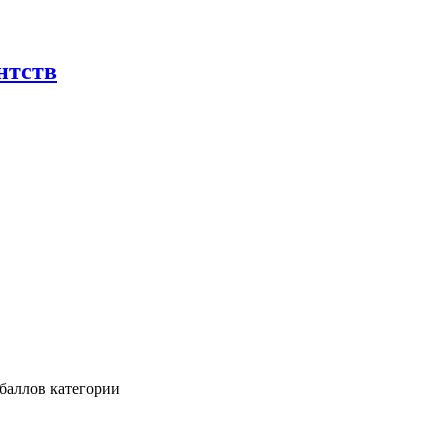
нтств
баллов категории