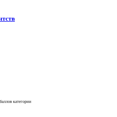
нтств
баллов категории