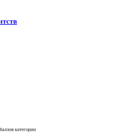
нтств
баллов категории