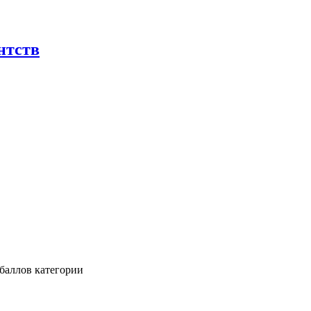
нтств
баллов категории