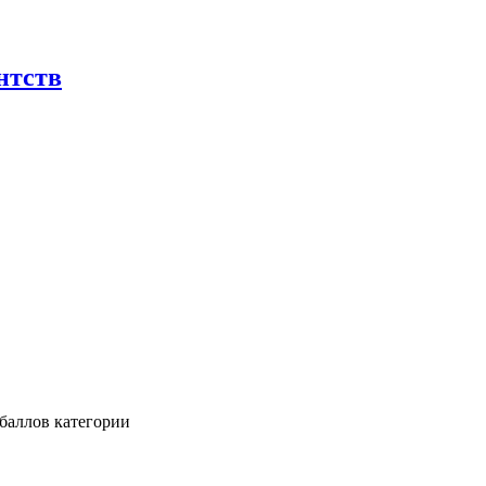
нтств
баллов категории