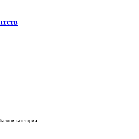
нтств
баллов категории