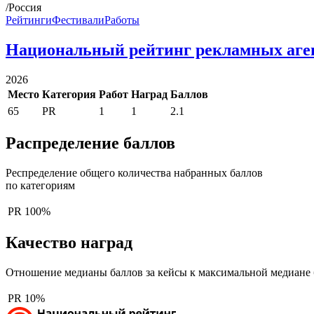
/Россия
Рейтинги
Фестивали
Работы
Национальный рейтинг рекламных аге
2026
Место
Категория
Работ
Наград
Баллов
65
PR
1
1
2.1
Распределение баллов
Респределение общего количества набранных баллов
по категориям
PR
100%
Качество наград
Отношение медианы баллов за кейсы к максимальной медиане 
PR
10%