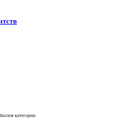
нтств
баллов категории