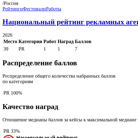
/Россия
Рейтинги
Фестивали
Работы
Национальный рейтинг рекламных аге
2026
Место
Категория
Работ
Наград
Баллов
39
PR
1
1
7
Распределение баллов
Респределение общего количества набранных баллов
по категориям
PR
100%
Качество наград
Отношение медианы баллов за кейсы к максимальной медиане 
PR
33%