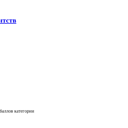
нтств
баллов категории