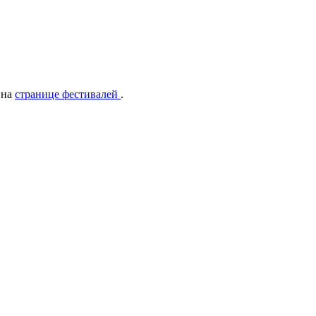
 на
странице фестивалей
.