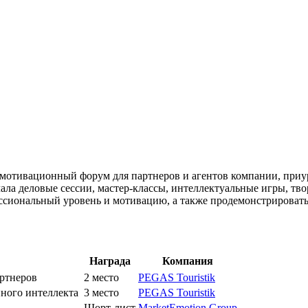
 мотивационный форум для партнеров и агентов компании, при
ала деловые сессии, мастер-классы, интеллектуальные игры, тв
ссиональный уровень и мотивацию, а также продемонстрировать
Награда
Компания
артнеров
2 место
PEGAS Touristik
нного интеллекта
3 место
PEGAS Touristik
Шорт-лист
MarketEmotion Group