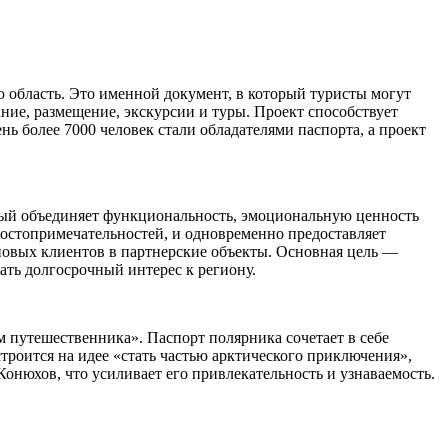
область. Это именной документ, в который туристы могут
ние, размещение, экскурсии и туры. Проект способствует
ь более 7000 человек стали обладателями паспорта, а проект
рый объединяет функциональность, эмоциональную ценность
достопримечательностей, и одновременно предоставляет
 новых клиентов в партнерские объекты. Основная цель —
ать долгосрочный интерес к региону.
м путешественника». Паспорт полярника сочетает в себе
троится на идее «стать частью арктического приключения»,
онюхов, что усиливает его привлекательность и узнаваемость.