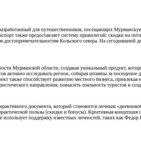
разработанный для путешественников, посещающих Мурманскую 
спорт также предоставляет систему привилегий: скидки на пита
 достопримечательностям Кольского севера. На сегодняшний ден
ности Мурманской области, создавая уникальный продукт, кото
тов активно исследовать регион, собирая штампы за посещение 
оект также способствует развитию местного бизнеса, привлекая
истического направления, повысить лояльность туристов и созд
нтерактивного документа, который становится личным «дневнико
рактической пользы (скидки и бонусы). Креативная концепция с
 использует поддержку известных личностей, таких как Федор К