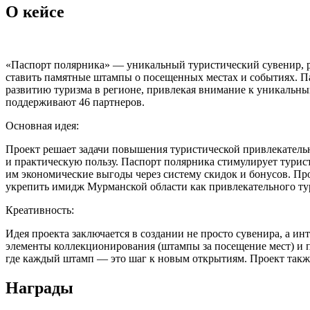
О кейсе
«Паспорт полярника» — уникальный туристический сувенир, 
ставить памятные штампы о посещенных местах и событиях. Па
развитию туризма в регионе, привлекая внимание к уникальным
поддерживают 46 партнеров.
Основная идея:
Проект решает задачи повышения туристической привлекатель
и практическую пользу. Паспорт полярника стимулирует турис
им экономические выгоды через систему скидок и бонусов. Пр
укрепить имидж Мурманской области как привлекательного тур
Креативность:
Идея проекта заключается в создании не просто сувенира, а и
элементы коллекционирования (штампы за посещение мест) и п
где каждый штамп — это шаг к новым открытиям. Проект также
Награды