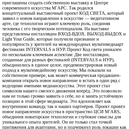
приглашены создать собственную выставку в Центре
современного искусства М`АРС. Так родился
концептуальный выставочный проект КОД СВЕТА, который
заявил о новом направлении в искусстве — медитативном
арте, где технологии играют ключевую роль, соединяя
человека с его творческим потенциалом. На выставке
представлены инсталляции ВХОД-ВДОХ. ВЫХОД-ВЫДОХ и
Light Your Guide, которые получили признание и
популярность у зрителей на международных мультимедиаарт
фестивалях INTERVALS и НУР. Проект Код света уникален
по нескольким ключевым аспектам: Две инсталляции,
созданные для разных фестивалей (INTERVALS и НУР),
объединились в единое целое, продемонстрировав новый
подход к мультимедийному искусству. Мы показали на
собственном примере, как может коммерческая продакшен-
компания открыть новое направление и встать в один ряд с
ведущими именами медиаискусства. Этот проект стал
символом нашего смелого движения вперёд. Это позволило
нам не только громко заявить о себе, но и занять устойчивую
позицию в этой сфере медиаарта. Это вдохновляет как
внутреннюю команду, так и наших партнёров. Проект привёл
новое направление искусства в пространство ЦСИ M’ARS,
объединив новаторские технологии и глубокие смыслы для
уникального опыта зрителей. Он не только стал точкой
притяжения для аудитории, но и подчеркнул роль локации как