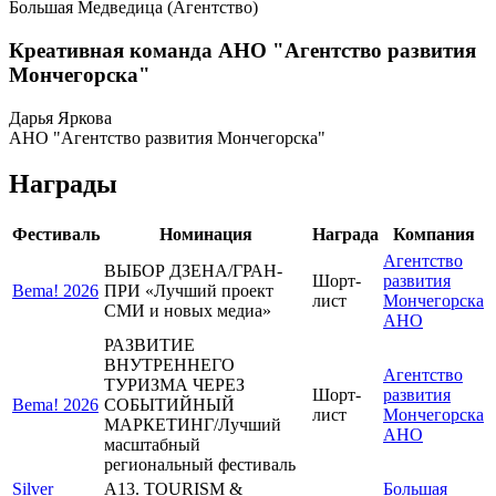
Большая Медведица (Агентство)
Креативная команда АНО "Агентство развития
Мончегорска"
Дарья Яркова
АНО "Агентство развития Мончегорска"
Награды
Фестиваль
Номинация
Награда
Компания
Агентство
ВЫБОР ДЗЕНА/ГРАН-
Шорт-
развития
Bema! 2026
ПРИ «Лучший проект
лист
Мончегорска
СМИ и новых медиа»
АНО
РАЗВИТИЕ
ВНУТРЕННЕГО
Агентство
ТУРИЗМА ЧЕРЕЗ
Шорт-
развития
Bema! 2026
СОБЫТИЙНЫЙ
лист
Мончегорска
МАРКЕТИНГ/Лучший
АНО
масштабный
региональный фестиваль
Silver
A13. TOURISM &
Большая