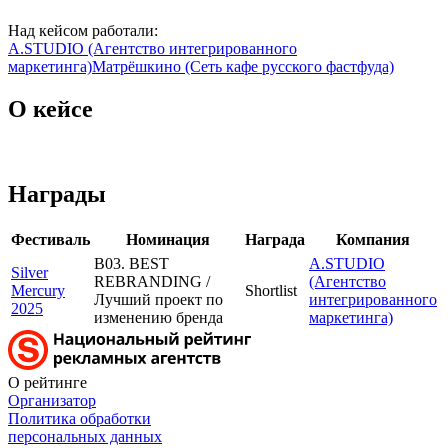
Над кейсом работали:
A.STUDIO (Агентство интегрированного
маркетинга)
Матрёшкино (Сеть кафе русского фастфуда)
О кейсе
Награды
Фестиваль
Номинация
Награда
Компания
B03. BEST
A.STUDIO
Silver
REBRANDING /
(Агентство
Mercury
Shortlist
Лучший проект по
интегрированного
2025
изменению бренда
маркетинга)
О рейтинге
Организатор
Политика обработки
персональных данных