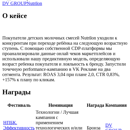
DV GROUP
Nutrilon
О кейсе
Покупатели детских молочных смесей Nutrilon уходили к
конкурентам при переходе ребёнка на следующую возрастную
ступень. С помощью собственной CDP-платформы мы
проанализировали данные онлай чеков маркетплейсов и
использовали нашу предиктивную модель, определяющую
возраст ребенка покупателя и лояльность к бренду. Запустили
точечную performance-кампанию в VK Рекламе на два
сегмента. Результат: ROAS 3,04 при плане 2,0, CTR 0,83%,
+157% к плану по кликам.
Награды
Фестиваль
Номинация
Награда
Компания
Технологии / Лучшая
кампания с
НПБК.
применением
DV
Эффективность
технологических и/или
Бронза