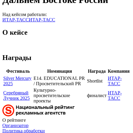
Над кейсом работали:
ИТАР-ТАСС
ИТАР-ТАСС
О кейсе
Награды
Фестиваль
Номинация
Награда
Компания
Silver Mercury
E14. EDUCATIONAL PR
ИТАР-
Shortlist
2025
/ Просветительский PR
ТАСС
Культурно-
Серебряный
ИТАР-
просветительские
финалист
Лучник 2025
ТАСС
проекты
О рейтинге
Организатор
Политика обработки