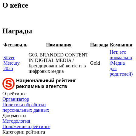
О кейсе
Награды
Фестиваль
Номинация
Награда
Компания
Нет, это
G03. BRANDED CONTENT
Silver
нормально
IN DIGITAL MEDIA /
Mercury
Gold
(Медиа
Брендированный контент в
2025
для
цифровых медиа
родителей)
О рейтинге
Организатор
Политика обработки
персональных данных
Документы
Методология
Положение о рейтинге
Категории рейтинга