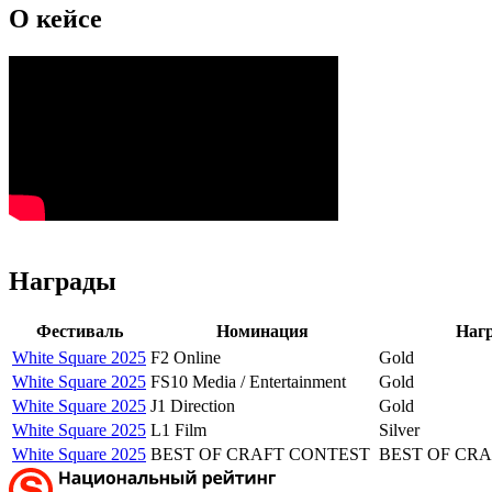
О кейсе
Награды
Фестиваль
Номинация
Наг
White Square 2025
F2 Online
Gold
White Square 2025
FS10 Media / Entertainment
Gold
White Square 2025
J1 Direction
Gold
White Square 2025
L1 Film
Silver
White Square 2025
BEST OF CRAFT CONTEST
BEST OF CR