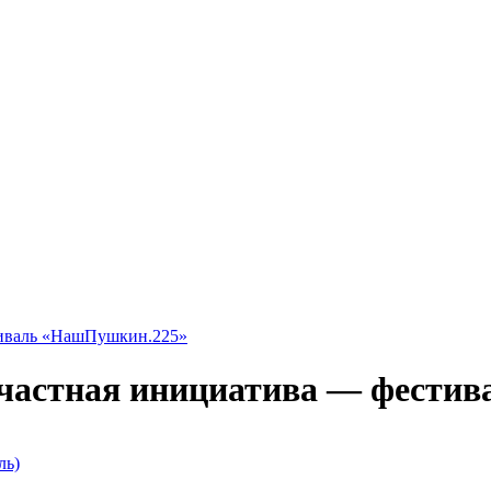
тиваль «НашПушкин.225»
 частная инициатива — фести
ль)