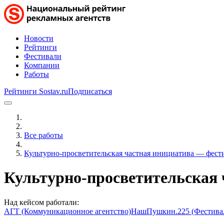
Новости
Рейтинги
Фестивали
Компании
Работы
Рейтинги Sostav.ru
Подписаться
Все работы
Культурно-просветительская частная инициатива — фес
Культурно-просветительская
Над кейсом работали:
АГТ (Коммуникационное агентство)
НашПушкин.225 (Фестива