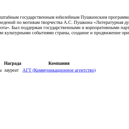
масштабным государственным юбилейным Пушкинским программа
едений по мотивам творчества А.С. Пушкина «Литературная дуэ
оэта». Был поддержан государственными и корпоративными пар
 культурными событиями страны, создание и продвижение ориг
Награда
Компания
ты
лауреат
АГТ (Коммуникационное агентство)