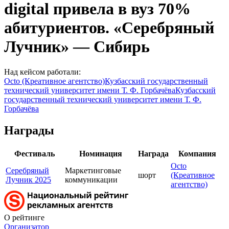
digital привела в вуз 70%
абитуриентов. «Серебряный
Лучник» — Сибирь
Над кейсом работали:
Octo (Креативное агентство)
Кузбасский государственный
технический университет имени Т. Ф. Горбачёва
Кузбасский
государственный технический университет имени Т. Ф.
Горбачёва
Награды
Фестиваль
Номинация
Награда
Компания
Octo
Серебряный
Маркетинговые
шорт
(Креативное
Лучник 2025
коммуникации
агентство)
О рейтинге
Организатор