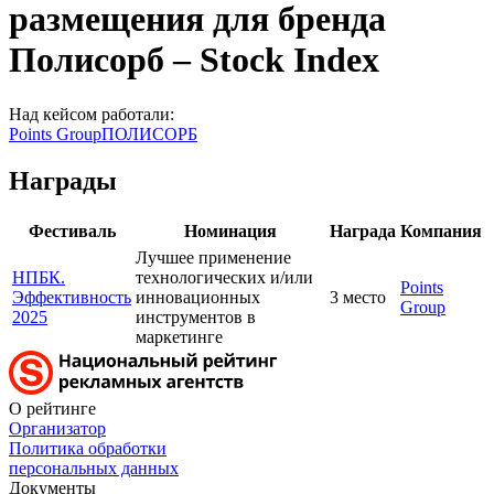
размещения для бренда
Полисорб – Stock Index
Над кейсом работали:
Points Group
ПОЛИСОРБ
Награды
Фестиваль
Номинация
Награда
Компания
Лучшее применение
НПБК.
технологических и/или
Points
Эффективность
инновационных
3 место
Group
2025
инструментов в
маркетинге
О рейтинге
Организатор
Политика обработки
персональных данных
Документы