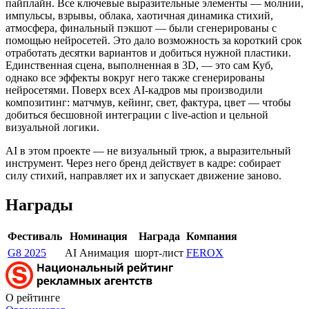
пайплайн. Все ключевые выразительные элементы — молнии,
импульсы, взрывы, облака, хаотичная динамика стихий,
атмосфера, финальный пэкшот — были сгенерированы с
помощью нейросетей. Это дало возможность за короткий срок
отработать десятки вариантов и добиться нужной пластики.
Единственная сцена, выполненная в 3D, — это сам Куб,
однако все эффекты вокруг него также сгенерированы
нейросетями. Поверх всех AI-кадров мы производили
композитинг: матчмув, кейинг, свет, фактура, цвет — чтобы
добиться бесшовной интеграции с live-action и цельной
визуальной логики.
AI в этом проекте — не визуальный трюк, а выразительный
инструмент. Через него бренд действует в кадре: собирает
силу стихий, направляет их и запускает движение заново.
Награды
Фестиваль
Номинация
Награда
Компания
G8 2025
AI Анимация
шорт-лист
FEROX
О рейтинге