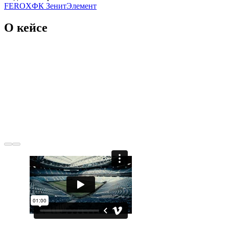
FEROX
ФК Зенит
Элемент
О кейсе