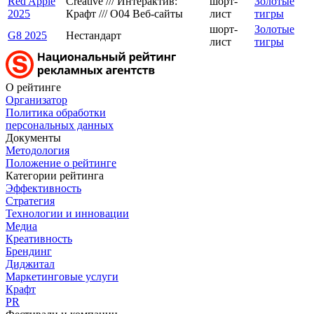
Red Apple
Creative /// Интерактив:
шорт-
Золотые
2025
Крафт /// O04 Веб-сайты
лист
тигры
шорт-
Золотые
G8 2025
Нестандарт
лист
тигры
О рейтинге
Организатор
Политика обработки
персональных данных
Документы
Методология
Положение о рейтинге
Категории рейтинга
Эффективность
Стратегия
Технологии и инновации
Медиа
Креативность
Брендинг
Диджитал
Маркетинговые услуги
Крафт
PR